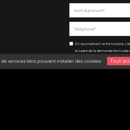
En soumettant ce formulaire, j'ac
le cadre de la demande formulée e
Riom
n de services tiers pouvant installer des cookies
Tout ac
Merci d'accepter le
votre message