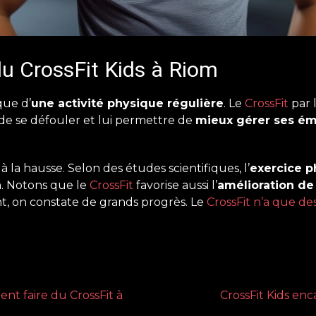
u CrossFit Kids à Riom
que d’
une activité physique régulière
. Le
CrossFit
par l
de se défouler et lui permettre de
mieux gérer ses ém
 à la hausse. Selon des études scientifiques, l’
exercice p
n. Notons que le
CrossFit
favorise aussi l’
amélioration de
t, on constate de grands progrès. Le
CrossFit n’a que de
ent faire du CrossFit à
CrossFit Kids en