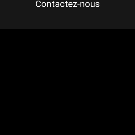
Contactez-nous
Activités
Programme perte de poids Riom
Cross training Riom
Cours collectifs Riom
Mentions légales